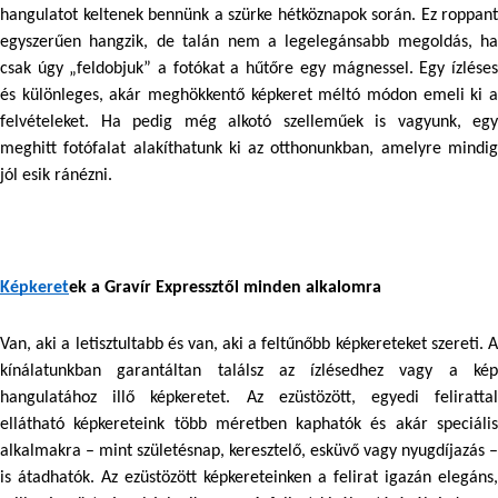
hangulatot keltenek bennünk a szürke hétköznapok során. Ez roppant 
egyszerűen hangzik, de talán nem a legelegánsabb megoldás, ha 
csak úgy „feldobjuk” a fotókat a hűtőre egy mágnessel. Egy ízléses 
és különleges, akár meghökkentő képkeret méltó módon emeli ki a 
felvételeket. Ha pedig még alkotó szelleműek is vagyunk, egy 
meghitt fotófalat alakíthatunk ki az otthonunkban, amelyre mindig 
jól esik ránézni.
Képkeret
ek a Gravír Expressztől minden alkalomra
Van, aki a letisztultabb és van, aki a feltűnőbb képkereteket szereti. A 
kínálatunkban garantáltan találsz az ízlésedhez vagy a kép 
hangulatához illő képkeretet. Az ezüstözött, egyedi felirattal 
ellátható képkereteink több méretben kaphatók és akár speciális 
alkalmakra – mint születésnap, keresztelő, esküvő vagy nyugdíjazás – 
is átadhatók. Az ezüstözött képkereteinken a felirat igazán elegáns, 