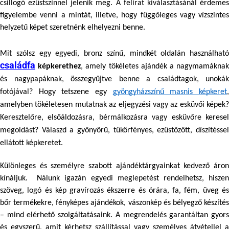
csillogó ezüstszínnel jelenik meg. A felirat kiválasztásánál érdemes 
figyelembe venni a mintát, illetve, hogy függőleges vagy vízszintes 
helyzetű képet szeretnénk elhelyezni benne.
családfa
képkerethez
, amely tökéletes ajándék a nagymamáknak
és nagypapáknak, összegyűjtve benne a családtagok, unokák 
fotójával? Hogy tetszene egy 
gyöngyházszínű masnis képkeret
,
amelyben tökéletesen mutatnak az eljegyzési vagy az esküvői képek? 
Keresztelőre, elsőáldozásra, bérmálkozásra vagy esküvőre keresel 
megoldást? Válaszd a gyönyörű, tükörfényes, ezüstözött, díszítéssel 
ellátott képkeretet.
Különleges és személyre szabott ajándéktárgyainkat kedvező áron 
kínáljuk.  Nálunk igazán egyedi meglepetést rendelhetsz, hiszen 
szöveg, logó és kép gravírozás ékszerre és órára, fa, fém, üveg és 
bőr termékekre, fényképes ajándékok, vászonkép és bélyegző készítés 
– mind elérhető szolgáltatásaink. A megrendelés garantáltan gyors 
és egyszerű, amit kérhetsz szállítással vagy személyes átvétellel a 