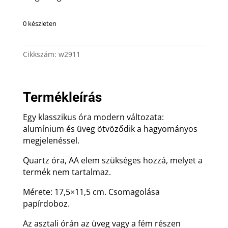
0 készleten
Cikkszám:
w2911
Termékleírás
Egy klasszikus óra modern változata:
alumínium és üveg ötvöződik a hagyományos
megjelenéssel.
Quartz óra, AA elem szükséges hozzá, melyet a
termék nem tartalmaz.
Mérete: 17,5×11,5 cm. Csomagolása
papírdoboz.
Az asztali órán az üveg vagy a fém részen