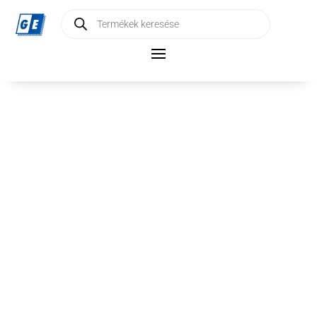
Products
search