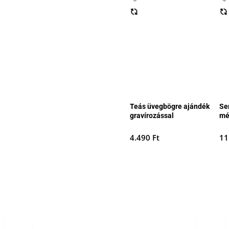
Teás üvegbögre ajándék
Se
gravírozással
mé
4.490
Ft
11