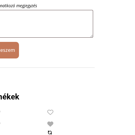
onatkozó megjegyzés
teszem
mékek