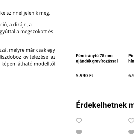
ke színnel jelenik meg.
ió, a dizájn, a
egyúttal a megszokott és
zzá, melyre már csak egy
Fém iránytű 75 mm
Pi
díszdoboz kivitelezése az
ajándék gravírozással
hí
a képen látható modelltől.
5.990
Ft
6.
Érdekelhetnek m