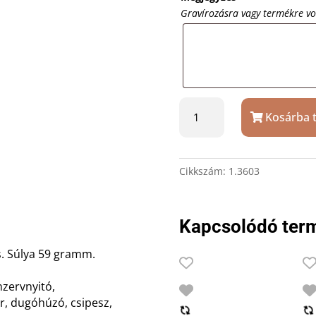
Gravírozásra vagy termékre v
Victorinox
Kosárba 
Spartan
svájci
bicska
ajándék
Cikkszám:
1.3603
gravírozással
mennyiség
Kapcsolódó ter
s. Súlya 59 gramm.
nzervnyitó,
r, dugóhúzó, csipesz,