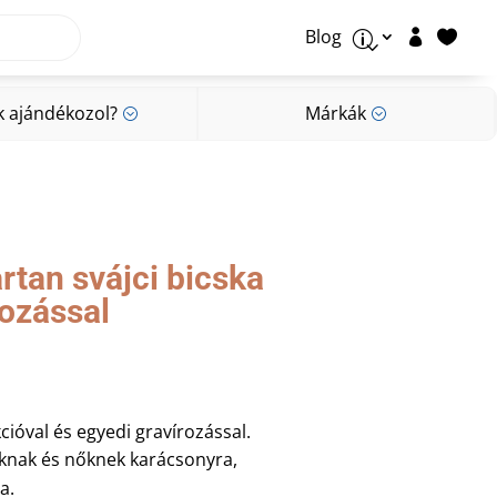
Blog


p
k ajándékozol?
Márkák
;
;
k ajándékozol?
Márkák
;
;
rtan svájci bicska
rozással
ióval és egyedi gravírozással.
aknak és nőknek karácsonyra,
a.