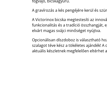
fogvájó, bicskagyűrű.
A gravírozás a kés pengéjére kerül és szür
A Victorinox bicska megtestesíti az innovác
funkcionalitás és a tradíció összhangját, 
elvárt magas svájci minőséget nyújtva.
Opcionálisan díszdoboz is választható ho
szalagot téve kész a tökéletes ajándék! A 
aktuális készletnek megfelelően eltérhet 