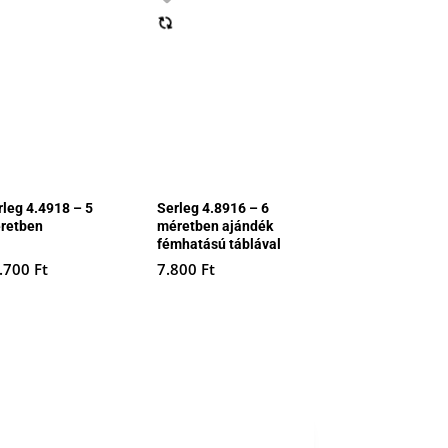
rleg 4.4918 – 5
Serleg 4.8916 – 6
retben
méretben ajándék
fémhatású táblával
.700
Ft
7.800
Ft