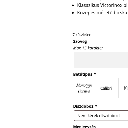
Klasszikus Victorinox p
Közepes méretű bicska
7 készleten
Szöveg
Max 15 karakter
Betűtípus
*
Díszdoboz
*
Megjegyzés