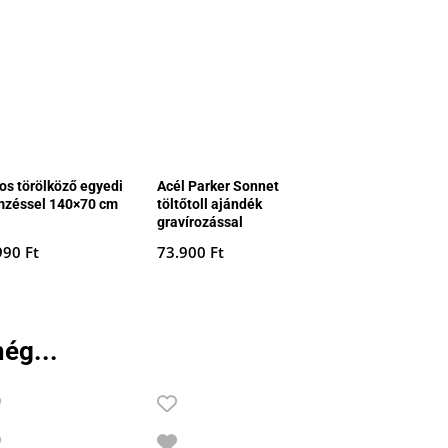
ros törölköző egyedi
Acél Parker Sonnet
mzéssel 140×70 cm
töltőtoll ajándék
gravírozással
990
Ft
73.900
Ft
ég...