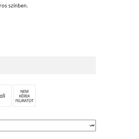
iros színben.
.