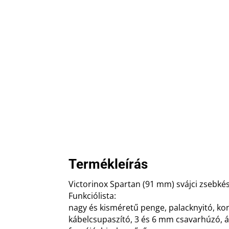
Termékleírás
Victorinox Spartan (91 mm) svájci zsebké
Funkciólista:
nagy és kisméretű penge, palacknyitó, ko
kábelcsupaszító, 3 és 6 mm csavarhúzó, á