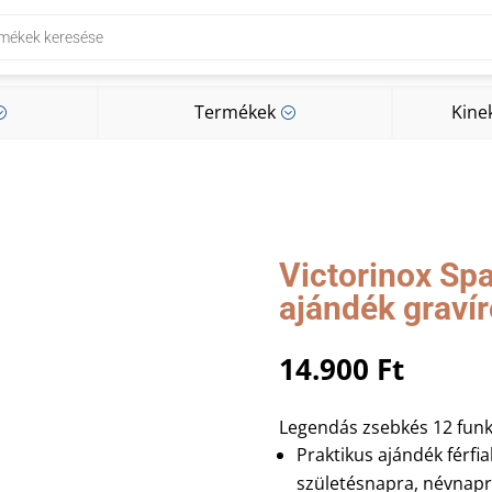
Termékek
Kine
;
;
Termékek
Kine
;
;
Victorinox Spa
ajándék graví
14.900
Ft
Legendás zsebkés 12 funkc
Praktikus ajándék férfi
születésnapra, névnapr