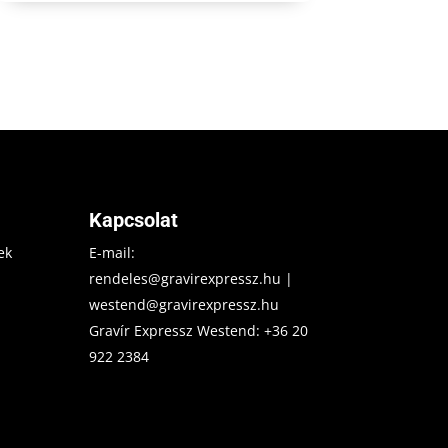
Kapcsolat
ek
E-mail:
rendeles@gravirexpressz.hu
|
westend@gravirexpressz.hu
Gravír Expressz Westend:
+36 20
922 2384