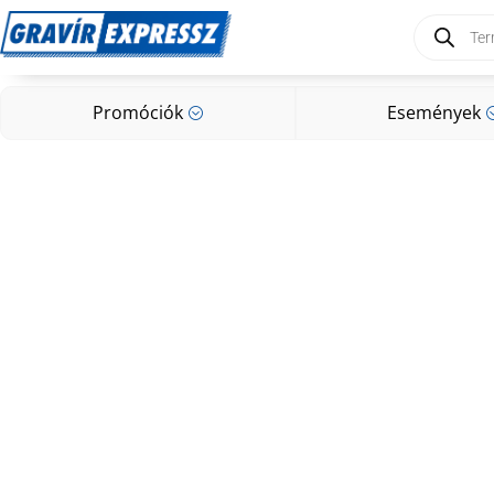
Products
search
Promóciók
Események
;
Promóciók
Események
;