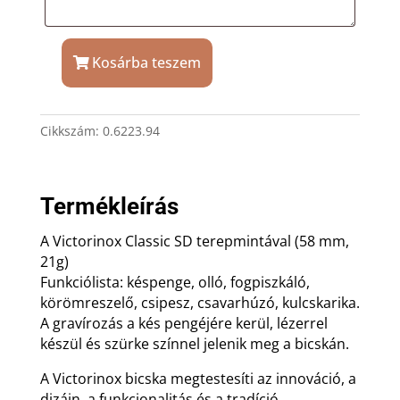
Kosárba teszem
Victorinox
Classic
SD
Cikkszám:
0.6223.94
Camouflage
svájci
bicska
gravírozással
Termékleírás
mennyiség
A Victorinox Classic SD terepmintával (58 mm,
21g)
Funkciólista: késpenge, olló, fogpiszkáló,
körömreszelő, csipesz, csavarhúzó, kulcskarika.
A gravírozás a kés pengéjére kerül, lézerrel
készül és szürke színnel jelenik meg a bicskán.
A Victorinox bicska megtestesíti az innováció, a
dizájn, a funkcionalitás és a tradíció