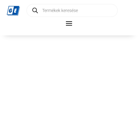
Products
search