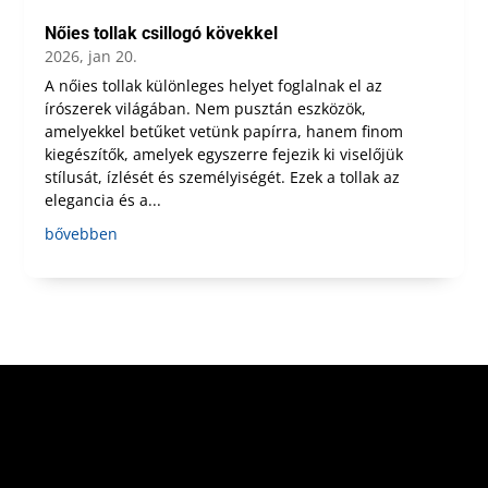
Nőies tollak csillogó kövekkel
2026, jan 20.
A nőies tollak különleges helyet foglalnak el az
írószerek világában. Nem pusztán eszközök,
amelyekkel betűket vetünk papírra, hanem finom
kiegészítők, amelyek egyszerre fejezik ki viselőjük
stílusát, ízlését és személyiségét. Ezek a tollak az
elegancia és a...
bővebben