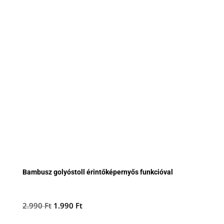
Bambusz golyóstoll érintőképernyős funkcióval
Original
Current
2.990
Ft
1.990
Ft
price
price