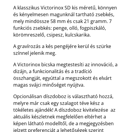
A klasszikus Victorinox SD kis méretű, könnyen
és kényelmesen magunknál tartható zsebkés,
mely mindössze 58 mm és csak 21 gramm. 7
funkciós zsebkés: penge, olló, fogpiszkáló,
körömreszelő, csipesz, kulcskarika.
A gravírozás a kés pengéjére kerül és szürke
színnel jelenik meg.
A Victorinox bicska megtestesíti az innováció, a
dizájn, a funkcionalitás és a tradíció
összhangját, egyúttal a megszokott és elvárt
magas svájci minőséget nyújtva.
Opcionálisan díszdoboz is választható hozzá,
melyre már csak egy szalagot téve kész a
tökéletes ajándék! A díszdoboz kivitelezése az
aktuális készletnek megfelelően eltérhet a
képen látható modelltől, de a megjegyzésben
jelzett preferenciát a lehetőségek szerint