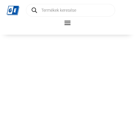
Products
search