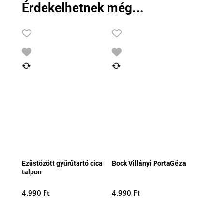
Érdekelhetnek még...
Ezüstözött gyűrűtartó cica
Bock Villányi PortaGéza
talpon
4.990
Ft
4.990
Ft