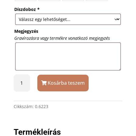
Díszdoboz
*
Megjegyzés
Gravírozásra vagy termékre vonatkozó megjegyzés
Piros
Kosárba teszem
Victorinox
Classic
SD
svájci
Cikkszám:
0.6223
bicska
gravírozással
mennyiség
Termékleírás